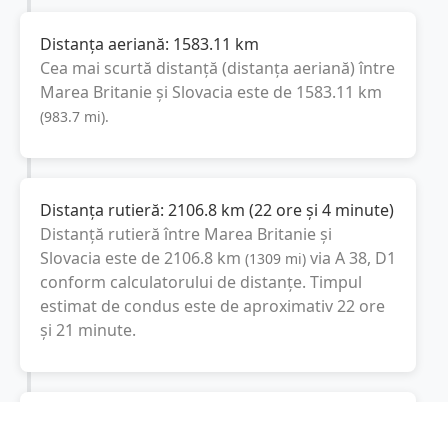
Distanța aeriană:
1583.11
km
Cea mai scurtă distanță (distanța aeriană) între
Marea Britanie
și
Slovacia
este de
1583.11
km
(
983.7
mi
).
Distanța rutieră:
2106.8
km
(
22 ore și 4 minute
)
Distanță rutieră între
Marea Britanie
și
Slovacia
este de
2106.8
km
via A 38, D1
(
1309
mi
)
conform calculatorului de distanțe. Timpul
estimat de condus este de aproximativ
22 ore
și 21 minute
.
Cost total:
1580
lei
(
158
litri
)
La un consum mediu de
7.5 litri / 100 km
,