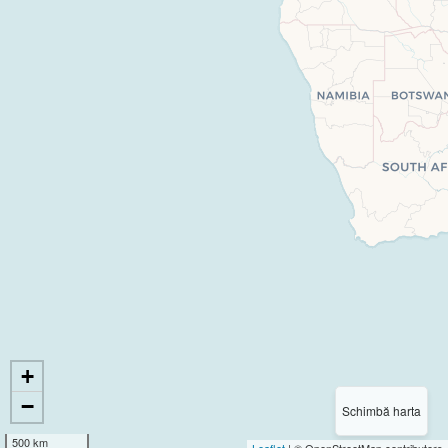
+
−
Schimbă harta
500 km
Leaflet
| © OpenStreetMap contributors