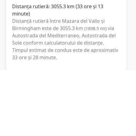
Distanța rutieră:
3055.3
km
(
33 ore și 13
minute
)
Distanță rutieră între
Mazara del Vallo
și
Birmingham
este de
3055.3
km
via
(
1898.5
mi
)
Autostrada del Mediterraneo, Autostrada del
Sole
conform calculatorului de distanțe.
Timpul estimat de condus este de aproximativ
33 ore și 28 minute
.
Cost total:
2291.5
lei
(
229.15
litri
)
La un consum mediu de
7.5 litri / 100 km
,
costul total al călătoriei este de
2291.5
lei
, cu
un consum total de
229.15
litri
de combustibil.