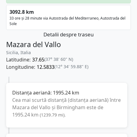
3092.8 km
33 ore și 28 minute via Autostrada del Mediterraneo, Autostrada del
Sole
Detalii despre traseu
Mazara del Vallo
Sicilia, Italia
Latitudine:
37.65
(37° 38' 60" N)
Longitudine:
12.5833
(12° 34' 59.88" E)
Distanța aeriană:
1995.24
km
Cea mai scurtă distanță (distanța aeriană) între
Mazara del Vallo
și
Birmingham
este de
1995.24
km
(
1239.79
mi
).