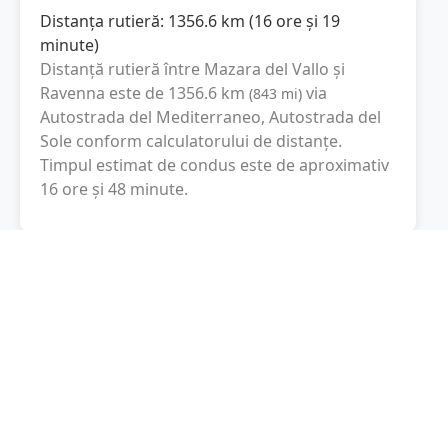
Distanța rutieră:
1356.6
km
(
16 ore și 19
minute
)
Distanță rutieră între
Mazara del Vallo
și
Ravenna
este de
1356.6
km
via
(
843
mi
)
Autostrada del Mediterraneo, Autostrada del
Sole
conform calculatorului de distanțe.
Timpul estimat de condus este de aproximativ
16 ore și 48 minute
.
Cost total:
1017.5
lei
(
101.75
litri
)
La un consum mediu de
7.5 litri / 100 km
,
costul total al călătoriei este de
1017.5
lei
, cu
un consum total de
101.75
litri
de combustibil.