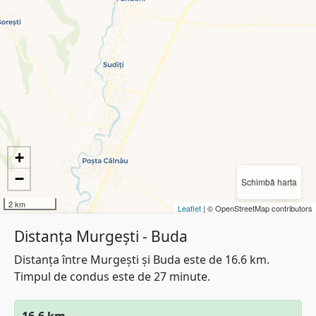
+
−
Schimbă harta
2 km
Leaflet
| © OpenStreetMap contributors
Distanța Murgești - Buda
Distanța între Murgești și Buda este de 16.6 km.
Timpul de condus este de 27 minute.
16.6 km