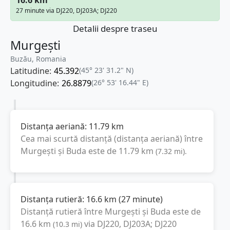
27 minute via DJ220, DJ203A; DJ220
Detalii despre traseu
Murgești
Buzău, Romania
Latitudine:
45.392
(45° 23' 31.2" N)
Longitudine:
26.8879
(26° 53' 16.44" E)
Distanța aeriană:
11.79
km
Cea mai scurtă distanță (distanța aeriană) între
Murgești
și
Buda
este de
11.79
km
(
7.32
mi
).
Distanța rutieră:
16.6
km
(
27 minute
)
Distanță rutieră între
Murgești
și
Buda
este de
16.6
km
via DJ220, DJ203A; DJ220
(
10.3
mi
)