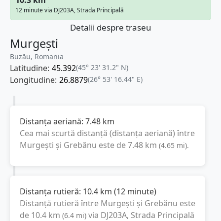
12 minute via DJ203A, Strada Principală
Detalii despre traseu
Murgești
Buzău, Romania
Latitudine:
45.392
(45° 23' 31.2" N)
Longitudine:
26.8879
(26° 53' 16.44" E)
Distanța aeriană:
7.48
km
Cea mai scurtă distanță (distanța aeriană) între
Murgești
și
Grebănu
este de
7.48
km
(
4.65
mi
).
Distanța rutieră:
10.4
km
(
12 minute
)
Distanță rutieră între
Murgești
și
Grebănu
este
de
10.4
km
via DJ203A, Strada Principală
(
6.4
mi
)