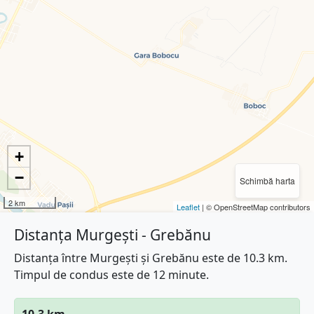
+
−
Schimbă harta
2 km
Leaflet
| © OpenStreetMap contributors
Distanța Murgești - Grebănu
Distanța între Murgești și Grebănu este de 10.3 km.
Timpul de condus este de 12 minute.
10.3 km