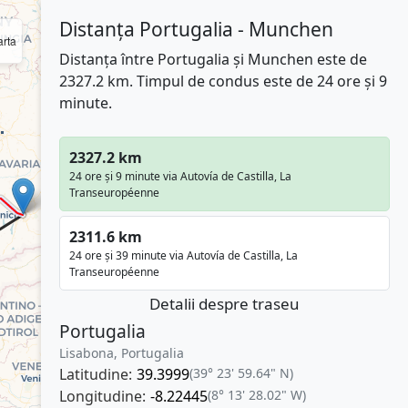
Distanța Portugalia - Munchen
rta
Distanța între Portugalia și Munchen este de
2327.2 km. Timpul de condus este de 24 ore și 9
minute.
2327.2 km
24 ore și 9 minute via Autovía de Castilla, La
Transeuropéenne
2311.6 km
24 ore și 39 minute via Autovía de Castilla, La
Transeuropéenne
Detalii despre traseu
Portugalia
Lisabona, Portugalia
Latitudine:
39.3999
(39° 23' 59.64" N)
Longitudine:
-8.22445
(8° 13' 28.02" W)