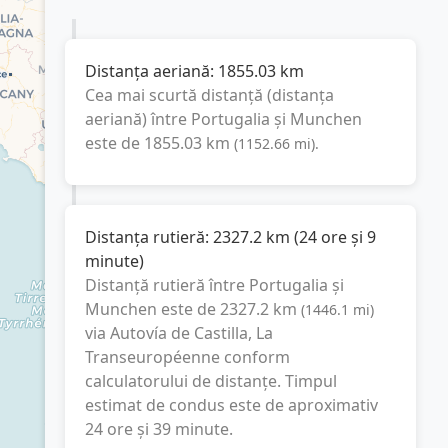
Distanța aeriană:
1855.03
km
Cea mai scurtă distanță (distanța
aeriană) între
Portugalia
și
Munchen
este de
1855.03
km
(
1152.66
mi
).
Distanța rutieră:
2327.2
km
(
24 ore și 9
minute
)
Distanță rutieră între
Portugalia
și
Munchen
este de
2327.2
km
(
1446.1
mi
)
via Autovía de Castilla, La
Transeuropéenne
conform
calculatorului de distanțe. Timpul
estimat de condus este de aproximativ
24 ore și 39 minute
.