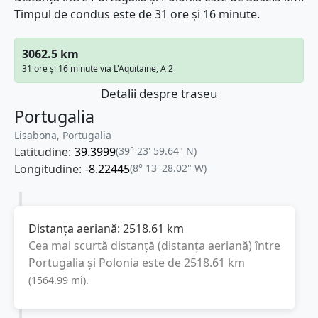
Timpul de condus este de 31 ore și 16 minute.
3062.5 km
31 ore și 16 minute via L'Aquitaine, A 2
Detalii despre traseu
Portugalia
Lisabona, Portugalia
Latitudine:
39.3999
(39° 23' 59.64" N)
Longitudine:
-8.22445
(8° 13' 28.02" W)
Distanța aeriană:
2518.61
km
Cea mai scurtă distanță (distanța aeriană) între
Portugalia
și
Polonia
este de
2518.61
km
(
1564.99
mi
).