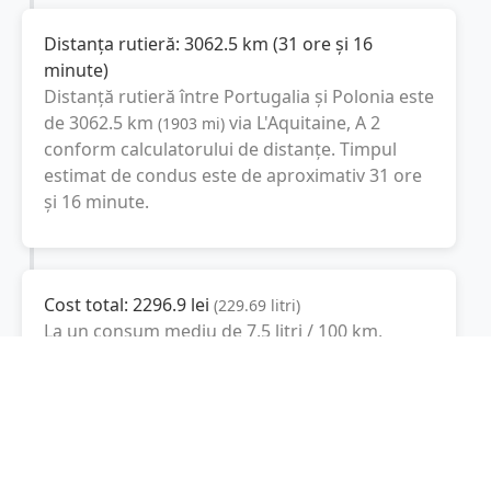
Distanța rutieră:
3062.5
km
(
31 ore și 16
minute
)
Distanță rutieră între
Portugalia
și
Polonia
este
de
3062.5
km
via L'Aquitaine, A 2
(
1903
mi
)
conform calculatorului de distanțe. Timpul
estimat de condus este de aproximativ
31 ore
și 16 minute
.
Cost total:
2296.9
lei
(
229.69
litri
)
La un consum mediu de
7.5 litri / 100 km
,
costul total al călătoriei este de
2296.9
lei
, cu
un consum total de
229.69
litri
de combustibil.