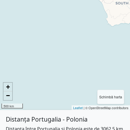
+
−
Schimbă harta
500 km
Leaflet
| © OpenStreetMap contributors
Distanța Portugalia - Polonia
Distanța între Portugalia și Polonia este de 3062.5 km.