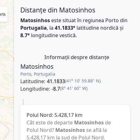
Distanțe din Matosinhos
rta
Matosinhos
este situat în regiunea Porto din
Portugalia
, la
41.1833°
latitudine nordică și
8.7°
longitudine vestică.
Informații despre distanțe
Matosinhos
Porto, Portugalia
Latitudine:
41.1833
(41° 10' 59.88" N)
Longitudine:
-8.7
(8° 41' 60" W)
Polul Nord:
5.428,17
km
Cât este de departe
Matosinhos
de
Polul Nord?
Matosinhos
se află la
5.428,17
km
la sud de Polul Nord.