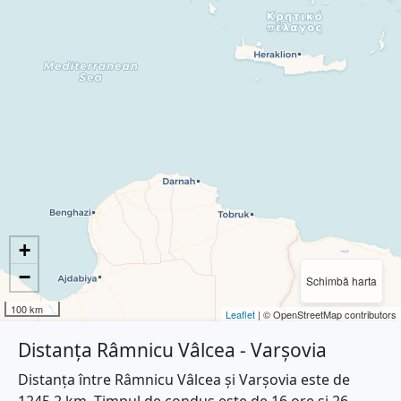
+
−
Schimbă harta
100 km
Leaflet
| © OpenStreetMap contributors
Distanța Râmnicu Vâlcea - Varşovia
Distanța între Râmnicu Vâlcea și Varşovia este de