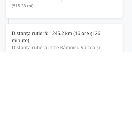
(
515.38
mi
).
Distanța rutieră:
1245.2
km
(
16 ore și 26
minute
)
Distanță rutieră între
Râmnicu Vâlcea
și
Varşovia
este de
1245.2
km
via A1,
(
773.7
mi
)
Autostrada Bursztynowa
conform
calculatorului de distanțe. Timpul estimat de
condus este de aproximativ
16 ore și 45
minute
.
Cost total:
933.9
lei
(
93.39
litri
)
La un consum mediu de
7.5 litri / 100 km
,
costul total al călătoriei este de
933.9
lei
, cu un
consum total de
93.39
litri
de combustibil.