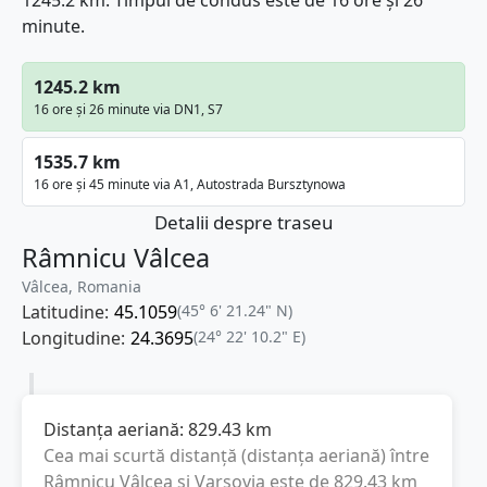
1245.2 km. Timpul de condus este de 16 ore și 26
minute.
1245.2 km
16 ore și 26 minute via DN1, S7
1535.7 km
16 ore și 45 minute via A1, Autostrada Bursztynowa
Detalii despre traseu
Râmnicu Vâlcea
Vâlcea, Romania
Latitudine:
45.1059
(45° 6' 21.24" N)
Longitudine:
24.3695
(24° 22' 10.2" E)
Distanța aeriană:
829.43
km
Cea mai scurtă distanță (distanța aeriană) între
Râmnicu Vâlcea
și
Varşovia
este de
829.43
km