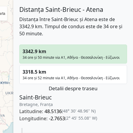
Distanța Saint-Brieuc - Atena
rta
Distanța între Saint-Brieuc și Atena este de
3342.9 km. Timpul de condus este de 34 ore și
50 minute.
3342.9 km
34 ore și 50 minute via A1, Αθήνα - Θεσσαλονίκη - Εύζωνοι
3318.5 km
34 ore și 52 minute via A1, Αθήνα - Θεσσαλονίκη - Εύζωνοι
Detalii despre traseu
Saint-Brieuc
Bretagne, Franţa
Latitudine:
48.5136
(48° 30' 48.96" N)
Longitudine:
-2.7653
(2° 45' 55.08" W)