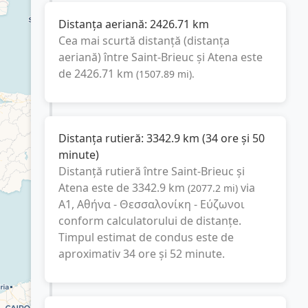
Distanța aeriană:
2426.71
km
Cea mai scurtă distanță (distanța
aeriană) între
Saint-Brieuc
și
Atena
este
de
2426.71
km
(
1507.89
mi
).
Distanța rutieră:
3342.9
km
(
34 ore și 50
minute
)
Distanță rutieră între
Saint-Brieuc
și
Atena
este de
3342.9
km
via
(
2077.2
mi
)
A1, Αθήνα - Θεσσαλονίκη - Εύζωνοι
conform calculatorului de distanțe.
Timpul estimat de condus este de
aproximativ
34 ore și 52 minute
.