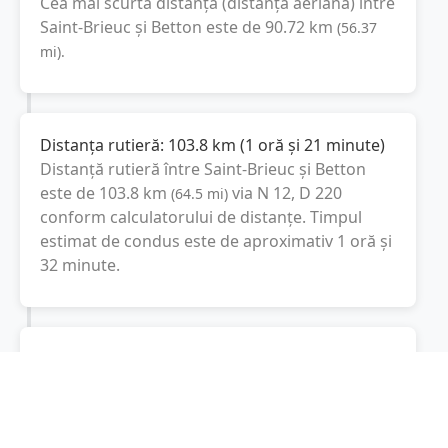
Cea mai scurtă distanță (distanța aeriană) între
Saint-Brieuc
și
Betton
este de
90.72
km
(
56.37
mi
).
Distanța rutieră:
103.8
km
(
1 oră și 21 minute
)
Distanță rutieră între
Saint-Brieuc
și
Betton
este de
103.8
km
via N 12, D 220
(
64.5
mi
)
conform calculatorului de distanțe. Timpul
estimat de condus este de aproximativ
1 oră și
32 minute
.
Cost total:
77.9
lei
(
7.79
litri
)
La un consum mediu de
7.5 litri / 100 km
,
costul total al călătoriei este de
77.9
lei
, cu un
consum total de
7.79
litri
de combustibil.