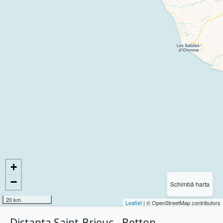
+
−
Schimbă harta
20 km
Leaflet
| © OpenStreetMap contributors
Distanța Saint-Brieuc - Betton