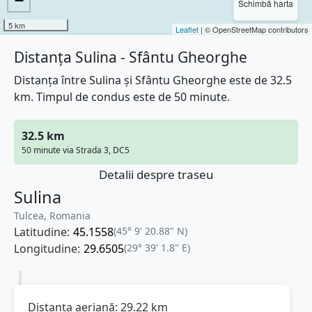
−
Schimbă harta
5 km
Leaflet
| © OpenStreetMap contributors
Distanța Sulina - Sfântu Gheorghe
Distanța între Sulina și Sfântu Gheorghe este de 32.5
km. Timpul de condus este de 50 minute.
32.5 km
50 minute via Strada 3, DC5
Detalii despre traseu
Sulina
Tulcea, Romania
Latitudine:
45.1558
(45° 9' 20.88" N)
Longitudine:
29.6505
(29° 39' 1.8" E)
Distanța aeriană:
29.22
km