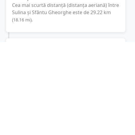
Cea mai scurtă distanță (distanța aeriană) între
Sulina
și
Sfântu Gheorghe
este de
29.22
km
(
18.16
mi
).
Distanța rutieră:
32.5
km
(
50 minute
)
Distanță rutieră între
Sulina
și
Sfântu
Gheorghe
este de
32.5
km
via Strada 3,
(
20.2
mi
)
DC5
conform calculatorului de distanțe.
Timpul estimat de condus este de aproximativ
50 minute
.
Cost total:
24.4
lei
(
2.44
litri
)
La un consum mediu de
7.5 litri / 100 km
,
costul total al călătoriei este de
24.4
lei
, cu un
consum total de
2.44
litri
de combustibil.