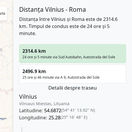
Distanța Vilnius - Roma
rta
Distanța între Vilnius și Roma este de 2314.6
km. Timpul de condus este de 24 ore și 5
minute.
2314.6 km
24 ore și 5 minute via Süd Autobahn, Autostrada del Sole
2496.9 km
25 ore și 46 minute via A 9, Autostrada del Sole
Detalii despre traseu
Vilnius
Vilniaus Miestas, Lituania
Latitudine:
54.6872
(54° 41' 13.92" N)
Longitudine:
25.28
(25° 16' 48" E)