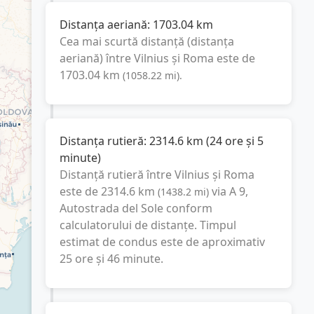
Distanța aeriană:
1703.04
km
Cea mai scurtă distanță (distanța
aeriană) între
Vilnius
și
Roma
este de
1703.04
km
(
1058.22
mi
).
Distanța rutieră:
2314.6
km
(
24 ore și 5
minute
)
Distanță rutieră între
Vilnius
și
Roma
este de
2314.6
km
via A 9,
(
1438.2
mi
)
Autostrada del Sole
conform
calculatorului de distanțe. Timpul
estimat de condus este de aproximativ
25 ore și 46 minute
.