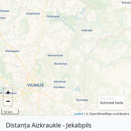
+
−
Schimbă harta
10 km
Leaflet
| © OpenStreetMap contributors
Distanța Aizkraukle - Jekabpils