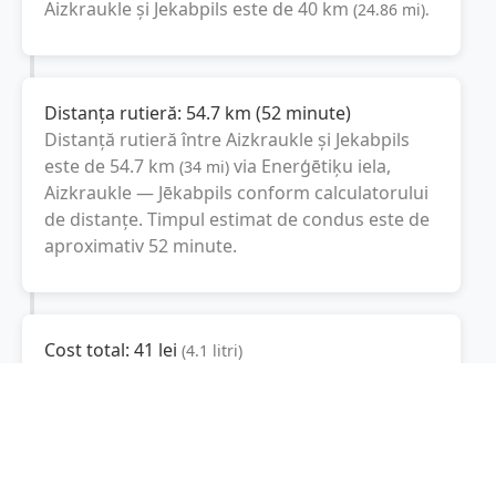
Aizkraukle
și
Jekabpils
este de
40
km
(
24.86
mi
).
Distanța rutieră:
54.7
km
(
52 minute
)
Distanță rutieră între
Aizkraukle
și
Jekabpils
este de
54.7
km
via Enerģētiķu iela,
(
34
mi
)
Aizkraukle — Jēkabpils
conform calculatorului
de distanțe. Timpul estimat de condus este de
aproximativ
52 minute
.
Cost total:
41
lei
(
4.1
litri
)
La un consum mediu de
7.5 litri / 100 km
,
costul total al călătoriei este de
41
lei
, cu un
consum total de
4.1
litri
de combustibil.