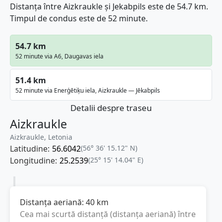
Distanța între Aizkraukle și Jekabpils este de 54.7 km.
Timpul de condus este de 52 minute.
54.7 km
52 minute via A6, Daugavas iela
51.4 km
52 minute via Enerģētiķu iela, Aizkraukle — Jēkabpils
Detalii despre traseu
Aizkraukle
Aizkraukle, Letonia
Latitudine:
56.6042
(56° 36' 15.12" N)
Longitudine:
25.2539
(25° 15' 14.04" E)
Distanța aeriană:
40
km
Cea mai scurtă distanță (distanța aeriană) între