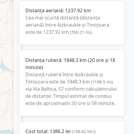
Distanța aeriană:
1237.92
km
Cea mai scurtă distanță (distanța
aeriană) între
Aizkraukle
și
Timișoara
este de
1237.92
km
(
769.21
mi
).
Distanța rutieră:
1848.3
km
(
20 ore și 18
minute
)
Distanță rutieră între
Aizkraukle
și
Timișoara
este de
1848.3
km
(
1148.5
mi
)
via Via Baltica, S7
conform calculatorului
de distanțe. Timpul estimat de condus
este de aproximativ
20 ore și 58 minute
.
Cost total:
1386.2
lei
(
138.62
litri
)