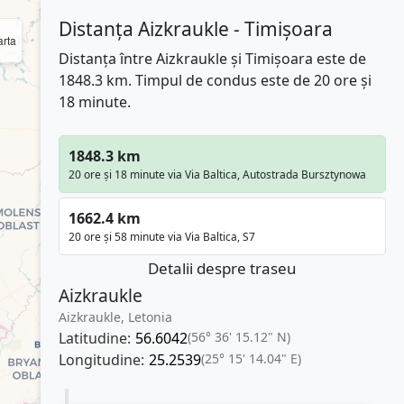
Distanța Aizkraukle - Timișoara
rta
Distanța între Aizkraukle și Timișoara este de
1848.3 km. Timpul de condus este de 20 ore și
18 minute.
1848.3 km
20 ore și 18 minute via Via Baltica, Autostrada Bursztynowa
1662.4 km
20 ore și 58 minute via Via Baltica, S7
Detalii despre traseu
Aizkraukle
Aizkraukle, Letonia
Latitudine:
56.6042
(56° 36' 15.12" N)
Longitudine:
25.2539
(25° 15' 14.04" E)