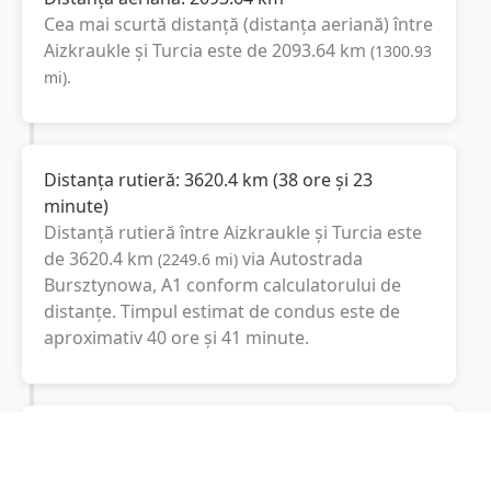
Cea mai scurtă distanță (distanța aeriană) între
Aizkraukle
și
Turcia
este de
2093.64
km
(
1300.93
mi
).
Distanța rutieră:
3620.4
km
(
38 ore și 23
minute
)
Distanță rutieră între
Aizkraukle
și
Turcia
este
de
3620.4
km
via Autostrada
(
2249.6
mi
)
Bursztynowa, A1
conform calculatorului de
distanțe. Timpul estimat de condus este de
aproximativ
40 ore și 41 minute
.
Cost total:
2715.3
lei
(
271.53
litri
)
La un consum mediu de
7.5 litri / 100 km
,