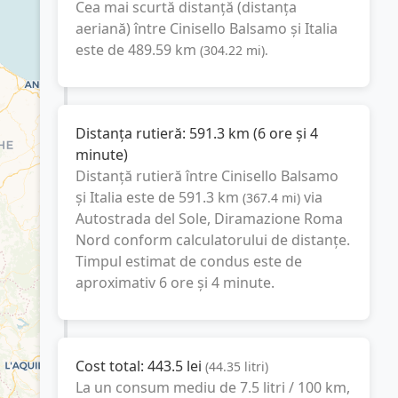
Cea mai scurtă distanță (distanța
aeriană) între
Cinisello Balsamo
și
Italia
este de
489.59
km
(
304.22
mi
).
Distanța rutieră:
591.3
km
(
6 ore și 4
minute
)
Distanță rutieră între
Cinisello Balsamo
și
Italia
este de
591.3
km
via
(
367.4
mi
)
Autostrada del Sole, Diramazione Roma
Nord
conform calculatorului de distanțe.
Timpul estimat de condus este de
aproximativ
6 ore și 4 minute
.
Cost total:
443.5
lei
(
44.35
litri
)
La un consum mediu de
7.5 litri / 100 km
,