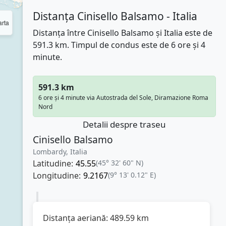
Distanța Cinisello Balsamo - Italia
rta
Distanța între Cinisello Balsamo și Italia este de
591.3 km. Timpul de condus este de 6 ore și 4
minute.
591.3 km
6 ore și 4 minute via Autostrada del Sole, Diramazione Roma
Nord
Detalii despre traseu
Cinisello Balsamo
Lombardy, Italia
Latitudine:
45.55
(45° 32' 60" N)
Longitudine:
9.2167
(9° 13' 0.12" E)
Distanța aeriană:
489.59
km