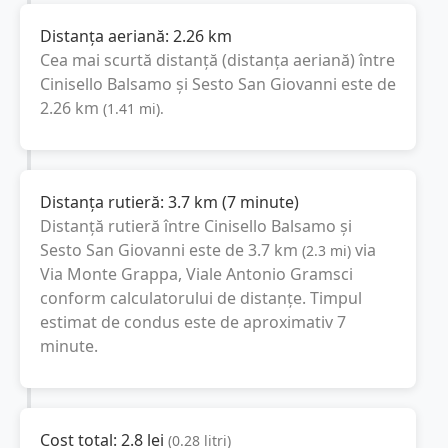
Distanța aeriană:
2.26
km
Cea mai scurtă distanță (distanța aeriană) între
Cinisello Balsamo
și
Sesto San Giovanni
este de
2.26
km
(
1.41
mi
).
Distanța rutieră:
3.7
km
(
7 minute
)
Distanță rutieră între
Cinisello Balsamo
și
Sesto San Giovanni
este de
3.7
km
via
(
2.3
mi
)
Via Monte Grappa, Viale Antonio Gramsci
conform calculatorului de distanțe. Timpul
estimat de condus este de aproximativ
7
minute
.
Cost total:
2.8
lei
(
0.28
litri
)