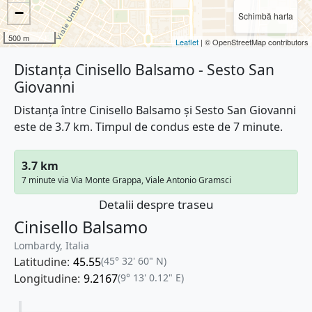
−
Schimbă harta
500 m
Leaflet
| © OpenStreetMap contributors
Distanța Cinisello Balsamo - Sesto San
Giovanni
Distanța între Cinisello Balsamo și Sesto San Giovanni
este de 3.7 km. Timpul de condus este de 7 minute.
3.7 km
7 minute via Via Monte Grappa, Viale Antonio Gramsci
Detalii despre traseu
Cinisello Balsamo
Lombardy, Italia
Latitudine:
45.55
(45° 32' 60" N)
Longitudine:
9.2167
(9° 13' 0.12" E)