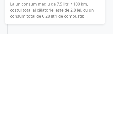
La un consum mediu de
7.5 litri / 100 km
,
costul total al călătoriei este de
2.8
lei
, cu un
consum total de
0.28
litri
de combustibil.
Sesto San Giovanni
Lombardy, Italia
Latitudine:
45.5333
(45° 31' 59.88" N)
Longitudine:
9.2333
(9° 13' 59.88" E)
Consum combustibil (litri / 100 km):
-
+
Consum total: 0.28 litri
Cost: 2.8 lei