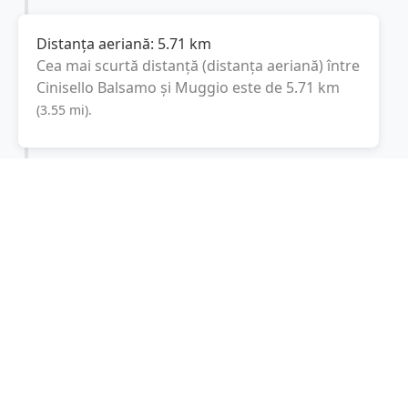
Distanța aeriană:
5.71
km
Cea mai scurtă distanță (distanța aeriană) între
Cinisello Balsamo
și
Muggio
este de
5.71
km
(
3.55
mi
).
Distanța rutieră:
11.4
km
(
12 minute
)
Distanță rutieră între
Cinisello Balsamo
și
Muggio
este de
11.4
km
via Via
(
7.1
mi
)
Edmondo De Amicis, Via Libertà
conform
calculatorului de distanțe. Timpul estimat de
condus este de aproximativ
15 minute
.
Cost total:
8.6
lei
(
0.86
litri
)