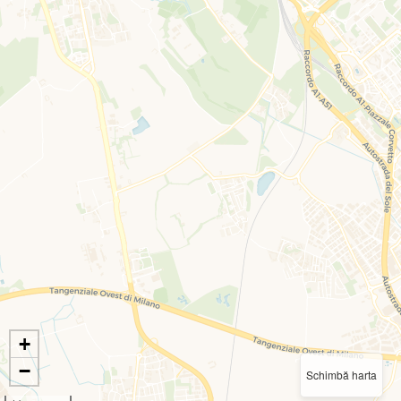
+
−
Schimbă harta