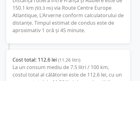
Distanță rutieră între
Franța
și
Aubiere
este de
150.1
km
via Route Centre Europe
(
93.3
mi
)
Atlantique, L'Arverne
conform calculatorului de
distanțe. Timpul estimat de condus este de
aproximativ
1 oră și 45 minute
.
Cost total:
112.6
lei
(
11.26
litri
)
La un consum mediu de
7.5 litri / 100 km
,
costul total al călătoriei este de
112.6
lei
, cu un
consum total de
11.26
litri
de combustibil.
Aubiere
Auvergne-Rhône-Alpes, Franţa
Latitudine:
45.7517
(45° 45' 6.12" N)
Longitudine:
3.1117
(3° 6' 42.12" E)