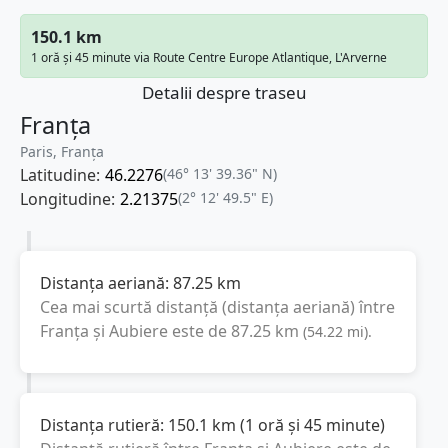
150.1 km
1 oră și 45 minute via Route Centre Europe Atlantique, L'Arverne
Detalii despre traseu
Franța
Paris, Franţa
Latitudine:
46.2276
(46° 13' 39.36" N)
Longitudine:
2.21375
(2° 12' 49.5" E)
Distanța aeriană:
87.25
km
Cea mai scurtă distanță (distanța aeriană) între
Franța
și
Aubiere
este de
87.25
km
(
54.22
mi
).
Distanța rutieră:
150.1
km
(
1 oră și 45 minute
)