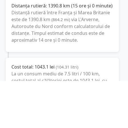
Distanța rutieră:
1390.8
km
(
15 ore și 0 minute
)
Distanță rutieră între
Franța
și
Marea Britanie
este de
1390.8
km
via L'Arverne,
(
864.2
mi
)
Autoroute du Nord
conform calculatorului de
distanțe. Timpul estimat de condus este de
aproximativ
14 ore și 0 minute
.
Cost total:
1043.1
lei
(
104.31
litri
)
La un consum mediu de
7.5 litri / 100 km
,
costul total al călătoriei este de
1043.1
lei
, cu
un consum total de
104.31
litri
de combustibil.
Marea Britanie
Londra, Marea Britanie