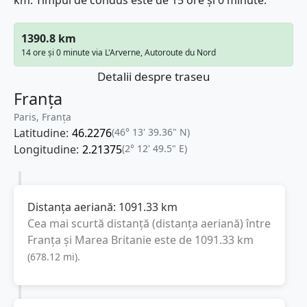
km. Timpul de condus este de 15 ore și 0 minute.
1390.8 km
14 ore și 0 minute via L'Arverne, Autoroute du Nord
Detalii despre traseu
Franța
Paris, Franţa
Latitudine:
46.2276
(46° 13' 39.36" N)
Longitudine:
2.21375
(2° 12' 49.5" E)
Distanța aeriană:
1091.33
km
Cea mai scurtă distanță (distanța aeriană) între
Franța
și
Marea Britanie
este de
1091.33
km
(
678.12
mi
).