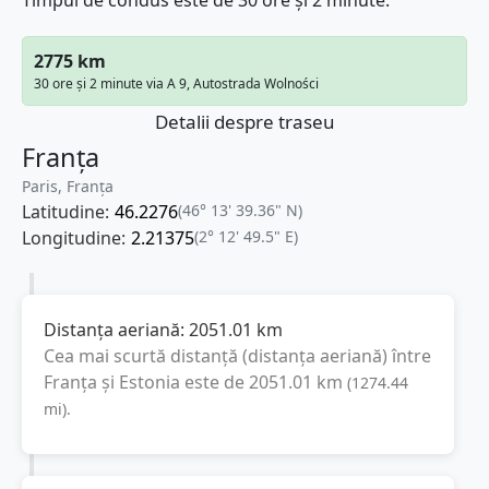
Timpul de condus este de 30 ore și 2 minute.
2775 km
30 ore și 2 minute via A 9, Autostrada Wolności
Detalii despre traseu
Franța
Paris, Franţa
Latitudine:
46.2276
(46° 13' 39.36" N)
Longitudine:
2.21375
(2° 12' 49.5" E)
Distanța aeriană:
2051.01
km
Cea mai scurtă distanță (distanța aeriană) între
Franța
și
Estonia
este de
2051.01
km
(
1274.44
mi
).