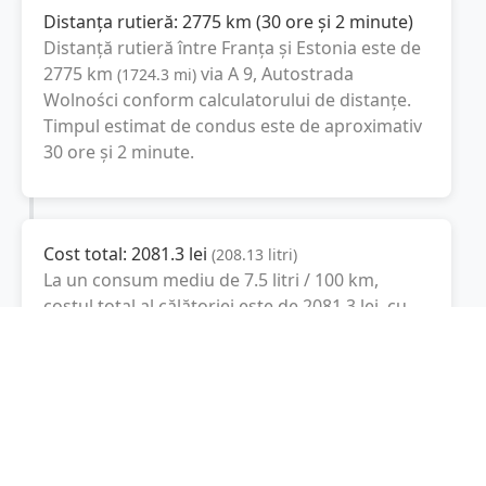
Distanța rutieră:
2775
km
(
30 ore și 2 minute
)
Distanță rutieră între
Franța
și
Estonia
este de
2775
km
via A 9, Autostrada
(
1724.3
mi
)
Wolności
conform calculatorului de distanțe.
Timpul estimat de condus este de aproximativ
30 ore și 2 minute
.
Cost total:
2081.3
lei
(
208.13
litri
)
La un consum mediu de
7.5 litri / 100 km
,
costul total al călătoriei este de
2081.3
lei
, cu
un consum total de
208.13
litri
de combustibil.
Estonia
Tallinn, Estonia