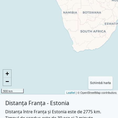
+
−
Schimbă harta
500 km
Leaflet
| © OpenStreetMap contributors
Distanța Franța - Estonia
Distanța între Franța și Estonia este de 2775 km.