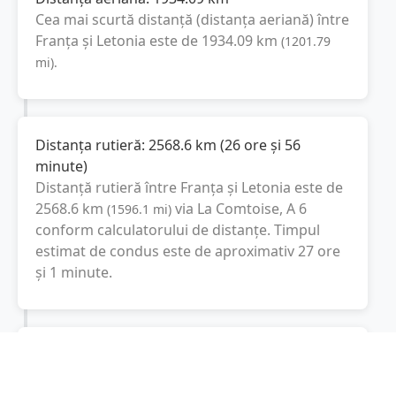
Cea mai scurtă distanță (distanța aeriană) între
Franța
și
Letonia
este de
1934.09
km
(
1201.79
mi
).
Distanța rutieră:
2568.6
km
(
26 ore și 56
minute
)
Distanță rutieră între
Franța
și
Letonia
este de
2568.6
km
via La Comtoise, A 6
(
1596.1
mi
)
conform calculatorului de distanțe. Timpul
estimat de condus este de aproximativ
27 ore
și 1 minute
.
Cost total:
1926.5
lei
(
192.65
litri
)
La un consum mediu de
7.5 litri / 100 km
,