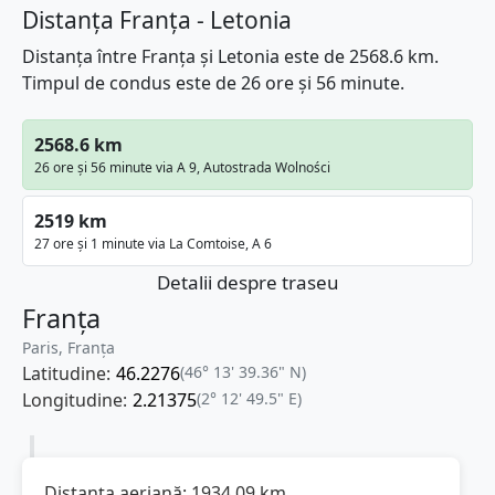
Distanța Franța - Letonia
Distanța între Franța și Letonia este de 2568.6 km.
Timpul de condus este de 26 ore și 56 minute.
2568.6 km
26 ore și 56 minute via A 9, Autostrada Wolności
2519 km
27 ore și 1 minute via La Comtoise, A 6
Detalii despre traseu
Franța
Paris, Franţa
Latitudine:
46.2276
(46° 13' 39.36" N)
Longitudine:
2.21375
(2° 12' 49.5" E)
Distanța aeriană:
1934.09
km