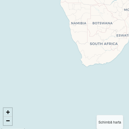
+
−
Schimbă harta