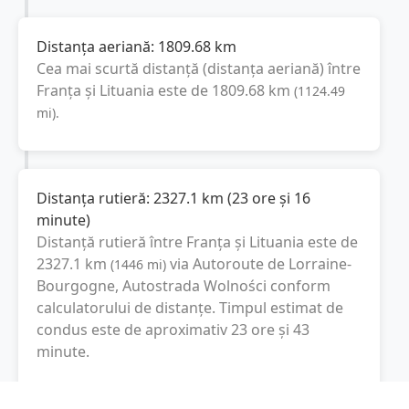
Distanța aeriană:
1809.68
km
Cea mai scurtă distanță (distanța aeriană) între
Franța
și
Lituania
este de
1809.68
km
(
1124.49
mi
).
Distanța rutieră:
2327.1
km
(
23 ore și 16
minute
)
Distanță rutieră între
Franța
și
Lituania
este de
2327.1
km
via Autoroute de Lorraine-
(
1446
mi
)
Bourgogne, Autostrada Wolności
conform
calculatorului de distanțe. Timpul estimat de
condus este de aproximativ
23 ore și 43
minute
.