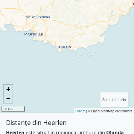
+
−
Schimbă harta
30 km
Leaflet
| © OpenStreetMap contributors
Distanțe din Heerlen
Heerlen
este situat în regiunea Limburg din
Olanda
,