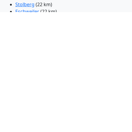
Stolberg
(22 km)
Eschweiler
(22 km)
Verviers
(35 km)
Genk
(35 km)
Roermond
(35 km)
Weert
(45 km)
Hasselt
(46 km)
Seraing
(48 km)
Bergheim
(48 km)
Grevenbroich
(48 km)
Kerpen
(50 km)
Viersen
(51 km)
Willich
(58 km)
Frechen
(59 km)
Pulheim
(59 km)
Euskirchen
(62 km)
Hurth
(63 km)
Dormagen
(63 km)
Meerbusch
(64 km)