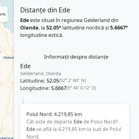
Distanțe din Ede
rta
Ede
este situat în regiunea Gelderland din
Olanda
, la
52.05°
latitudine nordică și
5.6667°
longitudine estică.
Informații despre distanțe
Ede
Gelderland, Olanda
Latitudine:
52.05
(52° 2' 60" N)
Longitudine:
5.6667
(5° 40' 0.12" E)
Polul Nord:
4.219,85
km
Cât este de departe
Ede
de Polul Nord?
Ede
se află la
4.219,85
km
la sud de Polul
Nord.