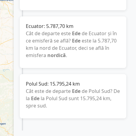
Ecuator:
5.787,70
km
Cât de departe este
Ede
de Ecuator și în
ce emisferă se află?
Ede
este la
5.787,70
km
la nord de Ecuator, deci se află în
emisfera
nordică
.
Polul Sud:
15.795,24
km
Cât este de departe
Ede
de Polul Sud? De
la
Ede
la Polul Sud sunt
15.795,24
km
,
spre sud.