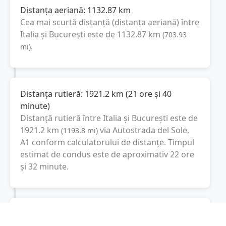
Distanța aeriană:
1132.87
km
Cea mai scurtă distanță (distanța aeriană) între
Italia
și
București
este de
1132.87
km
(
703.93
mi
).
Distanța rutieră:
1921.2
km
(
21 ore și 40
minute
)
Distanță rutieră între
Italia
și
București
este de
1921.2
km
via Autostrada del Sole,
(
1193.8
mi
)
A1
conform calculatorului de distanțe. Timpul
estimat de condus este de aproximativ
22 ore
și 32 minute
.
Cost total:
1440.9
lei
(
144.09
litri
)
La un consum mediu de
7.5 litri / 100 km
,