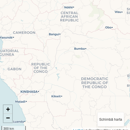
+
−
Schimbă harta
300 km
Leaflet
| © OpenStreetMap contributors