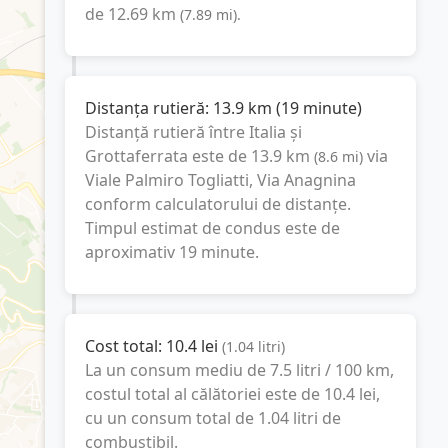
de
12.69
km
(
7.89
mi
).
Distanța rutieră:
13.9
km
(
19 minute
)
Distanță rutieră între
Italia
și
Grottaferrata
este de
13.9
km
via
(
8.6
mi
)
Viale Palmiro Togliatti, Via Anagnina
conform calculatorului de distanțe.
Timpul estimat de condus este de
aproximativ
19 minute
.
Cost total:
10.4
lei
(
1.04
litri
)
La un consum mediu de
7.5 litri / 100 km
,
costul total al călătoriei este de
10.4
lei
,
cu un consum total de
1.04
litri
de
combustibil.