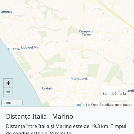
+
−
Schimbă harta
2 km
Leaflet
| © OpenStreetMap contributors
Distanța Italia - Marino
Distanța între Italia și Marino este de 19.3 km. Timpul
de condus este de 24 minute.