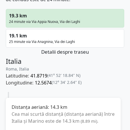
19.3 km
24 minute via Via Appia Nuova, Via dei Laghi
19.1 km
25 minute via Via Anagnina, Via dei Laghi
Detalii despre traseu
Italia
Roma, Italia
Latitudine:
41.8719
(41° 52' 18.84" N)
Longitudine:
12.5674
(12° 34' 2.64" E)
Distanța aeriană:
14.3
km
Cea mai scurtă distanță (distanța aeriană) între
Italia
și
Marino
este de
14.3
km
(
8.89
mi
).