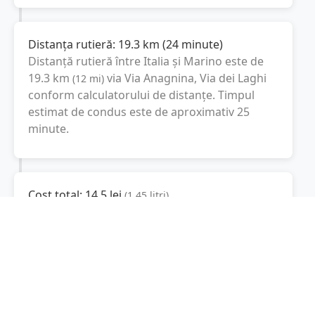
Distanța rutieră:
19.3
km
(
24 minute
)
Distanță rutieră între
Italia
și
Marino
este de
19.3
km
via Via Anagnina, Via dei Laghi
(
12
mi
)
conform calculatorului de distanțe. Timpul
estimat de condus este de aproximativ
25
minute
.
Cost total:
14.5
lei
(
1.45
litri
)
La un consum mediu de
7.5 litri / 100 km
,
costul total al călătoriei este de
14.5
lei
, cu un
consum total de
1.45
litri
de combustibil.