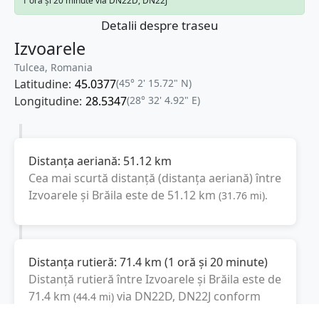
1 oră și 20 minute via DN22D, DN22J
Detalii despre traseu
Izvoarele
Tulcea, Romania
Latitudine:
45.0377
(45° 2' 15.72" N)
Longitudine:
28.5347
(28° 32' 4.92" E)
Distanța aeriană:
51.12
km
Cea mai scurtă distanță (distanța aeriană) între
Izvoarele
și
Brăila
este de
51.12
km
(
31.76
mi
).
Distanța rutieră:
71.4
km
(
1 oră și 20 minute
)
Distanță rutieră între
Izvoarele
și
Brăila
este de
71.4
km
via DN22D, DN22J
conform
(
44.4
mi
)
calculatorului de distanțe. Timpul estimat de