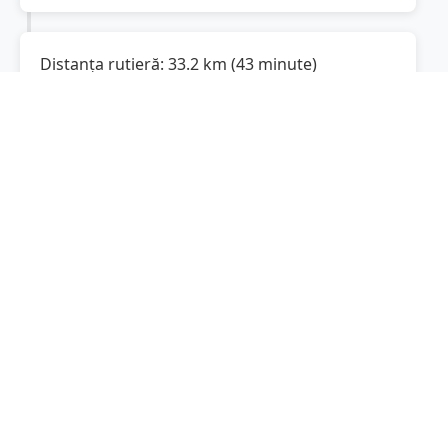
Distanța rutieră:
33.2
km
(
43 minute
)
Distanță rutieră între
Izvoarele
și
Isaccea
este
de
33.2
km
via Strada Principală, DN22
(
20.6
mi
)
conform calculatorului de distanțe. Timpul
estimat de condus este de aproximativ
47
minute
.
Cost total:
24.9
lei
(
2.49
litri
)
La un consum mediu de
7.5 litri / 100 km
,
costul total al călătoriei este de
24.9
lei
, cu un
consum total de
2.49
litri
de combustibil.