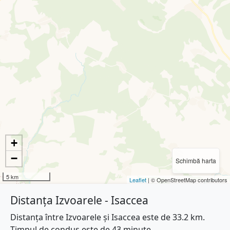
+
−
Schimbă harta
5 km
Leaflet
| © OpenStreetMap contributors
Distanța Izvoarele - Isaccea
Distanța între Izvoarele și Isaccea este de 33.2 km.
Timpul de condus este de 43 minute.