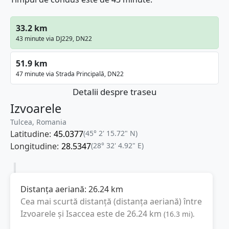
33.2 km
43 minute via DJ229, DN22
51.9 km
47 minute via Strada Principală, DN22
Detalii despre traseu
Izvoarele
Tulcea, Romania
Latitudine:
45.0377
(45° 2' 15.72" N)
Longitudine:
28.5347
(28° 32' 4.92" E)
Distanța aeriană:
26.24
km
Cea mai scurtă distanță (distanța aeriană) între
Izvoarele
și
Isaccea
este de
26.24
km
(
16.3
mi
).