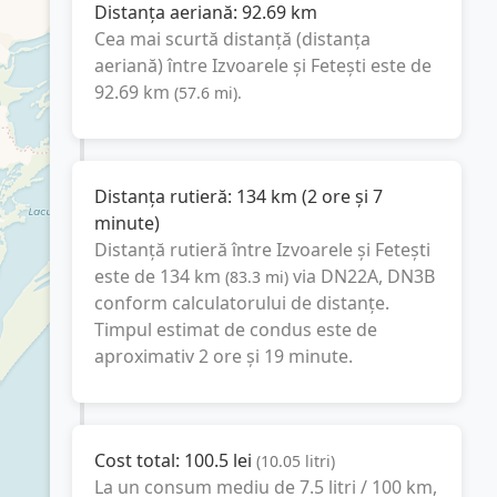
Distanța aeriană:
92.69
km
Cea mai scurtă distanță (distanța
aeriană) între
Izvoarele
și
Fetești
este de
92.69
km
(
57.6
mi
).
Distanța rutieră:
134
km
(
2 ore și 7
minute
)
Distanță rutieră între
Izvoarele
și
Fetești
este de
134
km
via DN22A, DN3B
(
83.3
mi
)
conform calculatorului de distanțe.
Timpul estimat de condus este de
aproximativ
2 ore și 19 minute
.
Cost total:
100.5
lei
(
10.05
litri
)
La un consum mediu de
7.5 litri / 100 km
,