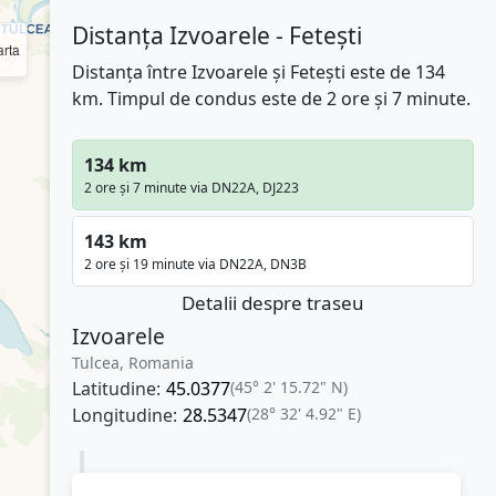
Distanța Izvoarele - Fetești
rta
Distanța între Izvoarele și Fetești este de 134
km. Timpul de condus este de 2 ore și 7 minute.
134 km
2 ore și 7 minute via DN22A, DJ223
143 km
2 ore și 19 minute via DN22A, DN3B
Detalii despre traseu
Izvoarele
Tulcea, Romania
Latitudine:
45.0377
(45° 2' 15.72" N)
Longitudine:
28.5347
(28° 32' 4.92" E)