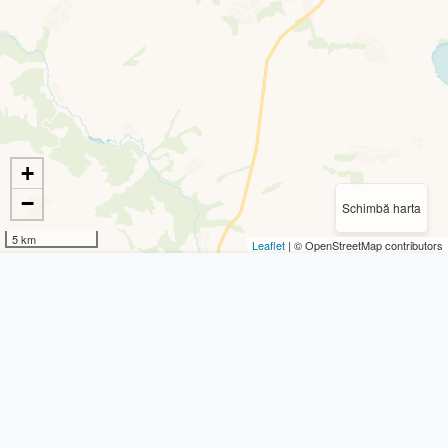
+
−
Schimbă harta
5 km
Leaflet
| © OpenStreetMap contributors