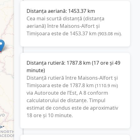
Distanța aeriană:
1453.37
km
Cea mai scurtă distanță (distanța
aeriană) între
Maisons-Alfort
și
Timișoara
este de
1453.37
km
(
903.08
mi
).
Distanța rutieră:
1787.8
km
(
17 ore și 49
minute
)
Distanță rutieră între
Maisons-Alfort
și
Timișoara
este de
1787.8
km
(
1110.9
mi
)
via Autoroute de l’Est, A 8
conform
calculatorului de distanțe. Timpul
estimat de condus este de aproximativ
18 ore și 10 minute
.