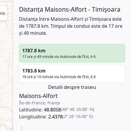
Distanța Maisons-Alfort - Timișoara
rta
Distanța între Maisons-Alfort și Timișoara este
de 1787.8 km. Timpul de condus este de 17 ore
și 49 minute.
1787.8 km
17 ore și 49 minute via Autoroute de l’Est, A 6
1783.8 km
18 ore și 10 minute via Autoroute de l’Est, A 8
Detalii despre traseu
Maisons-Alfort
Île-de-France, Franţa
Latitudine:
48.8058
(48° 48' 20.88" N)
Longitudine:
2.4378
(2° 26' 16.08" E)