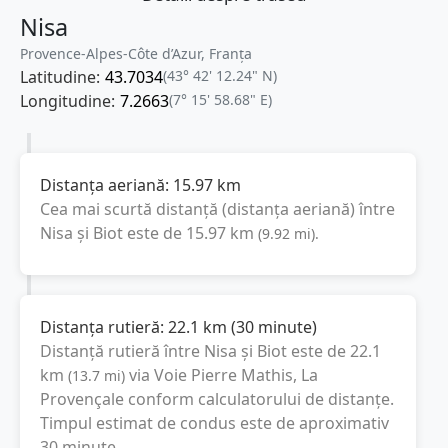
Nisa
Provence-Alpes-Côte d’Azur, Franţa
Latitudine:
43.7034
(43° 42' 12.24" N)
Longitudine:
7.2663
(7° 15' 58.68" E)
Distanța aeriană:
15.97
km
Cea mai scurtă distanță (distanța aeriană) între
Nisa
și
Biot
este de
15.97
km
(
9.92
mi
).
Distanța rutieră:
22.1
km
(
30 minute
)
Distanță rutieră între
Nisa
și
Biot
este de
22.1
km
via Voie Pierre Mathis, La
(
13.7
mi
)
Provençale
conform calculatorului de distanțe.
Timpul estimat de condus este de aproximativ
30 minute
.