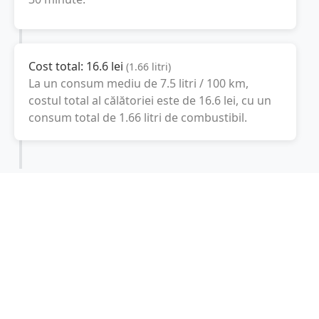
Cost total:
16.6
lei
(
1.66
litri
)
La un consum mediu de
7.5 litri / 100 km
,
costul total al călătoriei este de
16.6
lei
, cu un
consum total de
1.66
litri
de combustibil.
Biot
Provence-Alpes-Côte d’Azur, Franţa
Latitudine:
43.6294
(43° 37' 45.84" N)
Longitudine:
7.0961
(7° 5' 45.96" E)
Consum combustibil (litri / 100 km):
-
+