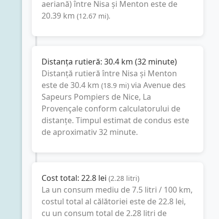
aeriană) între
Nisa
și
Menton
este de
20.39
km
(
12.67
mi
).
Distanța rutieră:
30.4
km
(
32 minute
)
Distanță rutieră între
Nisa
și
Menton
este de
30.4
km
via Avenue des
(
18.9
mi
)
Sapeurs Pompiers de Nice, La
Provençale
conform calculatorului de
distanțe. Timpul estimat de condus este
de aproximativ
32 minute
.
Cost total:
22.8
lei
(
2.28
litri
)
La un consum mediu de
7.5 litri / 100 km
,
costul total al călătoriei este de
22.8
lei
,
cu un consum total de
2.28
litri
de