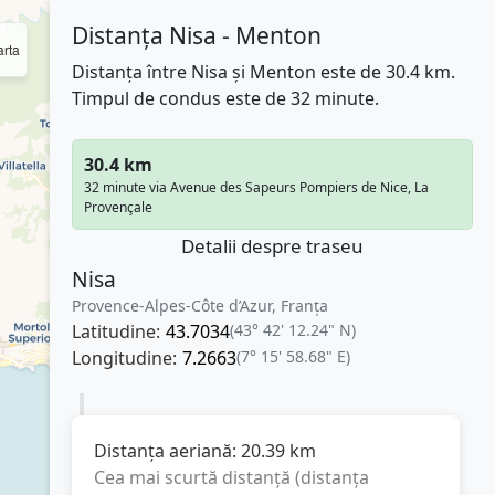
Distanța Nisa - Menton
rta
Distanța între Nisa și Menton este de 30.4 km.
Timpul de condus este de 32 minute.
30.4 km
32 minute via Avenue des Sapeurs Pompiers de Nice, La
Provençale
Detalii despre traseu
Nisa
Provence-Alpes-Côte d’Azur, Franţa
Latitudine:
43.7034
(43° 42' 12.24" N)
Longitudine:
7.2663
(7° 15' 58.68" E)
Distanța aeriană:
20.39
km
Cea mai scurtă distanță (distanța