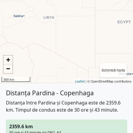
+
−
Schimbă harta
300 km
Leaflet
| © OpenStreetMap contributors
Distanța Pardina - Copenhaga
Distanța între Pardina și Copenhaga este de 2359.6
km. Timpul de condus este de 30 ore și 43 minute.
2359.6 km
30 ore și 43 minute via DN2, A4