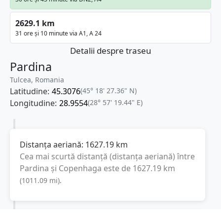
2629.1 km
31 ore și 10 minute via A1, A 24
Detalii despre traseu
Pardina
Tulcea, Romania
Latitudine:
45.3076
(45° 18' 27.36" N)
Longitudine:
28.9554
(28° 57' 19.44" E)
Distanța aeriană:
1627.19
km
Cea mai scurtă distanță (distanța aeriană) între
Pardina
și
Copenhaga
este de
1627.19
km
(
1011.09
mi
).