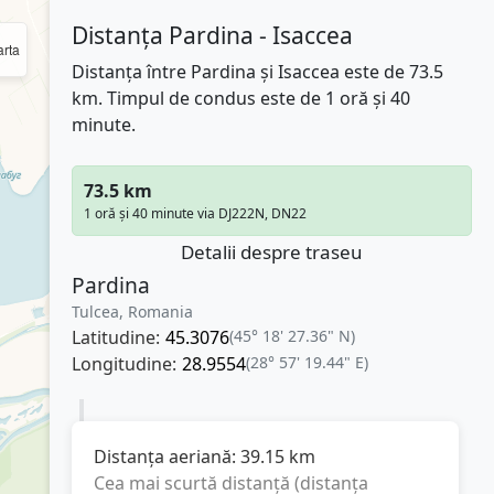
Distanța Pardina - Isaccea
rta
Distanța între Pardina și Isaccea este de 73.5
km. Timpul de condus este de 1 oră și 40
minute.
73.5 km
1 oră și 40 minute via DJ222N, DN22
Detalii despre traseu
Pardina
Tulcea, Romania
Latitudine:
45.3076
(45° 18' 27.36" N)
Longitudine:
28.9554
(28° 57' 19.44" E)
Distanța aeriană:
39.15
km
Cea mai scurtă distanță (distanța