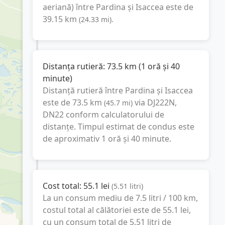
aeriană) între
Pardina
și
Isaccea
este de
39.15
km
(
24.33
mi
).
Distanța rutieră:
73.5
km
(
1 oră și 40
minute
)
Distanță rutieră între
Pardina
și
Isaccea
este de
73.5
km
via DJ222N,
(
45.7
mi
)
DN22
conform calculatorului de
distanțe. Timpul estimat de condus este
de aproximativ
1 oră și 40 minute
.
Cost total:
55.1
lei
(
5.51
litri
)
La un consum mediu de
7.5 litri / 100 km
,
costul total al călătoriei este de
55.1
lei
,
cu un consum total de
5.51
litri
de