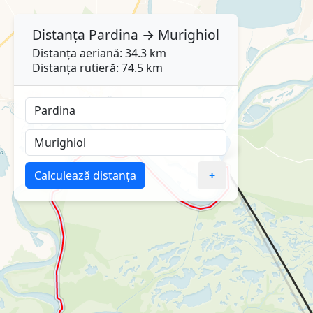
Distanța
Pardina
→
Murighiol
Distanța aeriană: 34.3 km
Distanța rutieră: 74.5 km
Calculează distanța
+