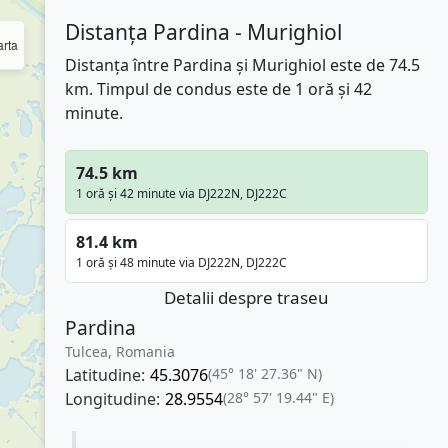
Distanța Pardina - Murighiol
rta
Distanța între Pardina și Murighiol este de 74.5
km. Timpul de condus este de 1 oră și 42
minute.
74.5 km
1 oră și 42 minute via DJ222N, DJ222C
81.4 km
1 oră și 48 minute via DJ222N, DJ222C
Detalii despre traseu
Pardina
Tulcea, Romania
Latitudine:
45.3076
(45° 18' 27.36" N)
Longitudine:
28.9554
(28° 57' 19.44" E)