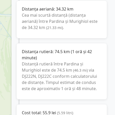
Distanța aeriană:
34.32
km
Cea mai scurtă distanță (distanța
aeriană) între
Pardina
și
Murighiol
este
de
34.32
km
(
21.33
mi
).
Distanța rutieră:
74.5
km
(
1 oră și 42
minute
)
Distanță rutieră între
Pardina
și
Murighiol
este de
74.5
km
via
(
46.3
mi
)
DJ222N, DJ222C
conform calculatorului
de distanțe. Timpul estimat de condus
este de aproximativ
1 oră și 48 minute
.
Cost total:
55.9
lei
(
5.59
litri
)