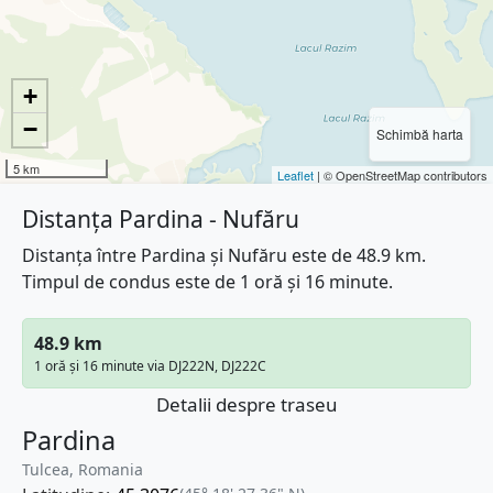
+
−
Schimbă harta
5 km
Leaflet
| © OpenStreetMap contributors
Distanța Pardina - Nufăru
Distanța între Pardina și Nufăru este de 48.9 km.
Timpul de condus este de 1 oră și 16 minute.
48.9 km
1 oră și 16 minute via DJ222N, DJ222C
Detalii despre traseu
Pardina
Tulcea, Romania