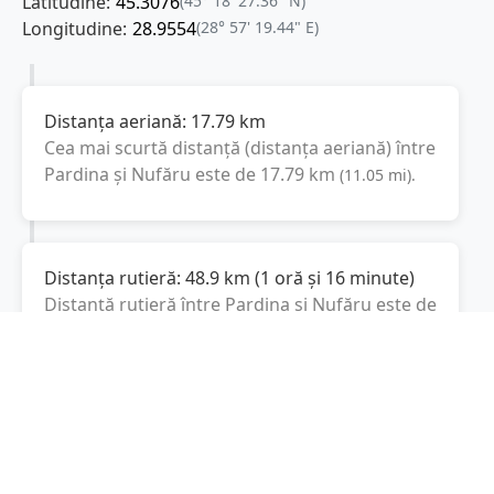
Latitudine:
45.3076
(45° 18' 27.36" N)
Longitudine:
28.9554
(28° 57' 19.44" E)
Distanța aeriană:
17.79
km
Cea mai scurtă distanță (distanța aeriană) între
Pardina
și
Nufăru
este de
17.79
km
(
11.05
mi
).
Distanța rutieră:
48.9
km
(
1 oră și 16 minute
)
Distanță rutieră între
Pardina
și
Nufăru
este de
48.9
km
via DJ222N, DJ222C
conform
(
30.4
mi
)
calculatorului de distanțe. Timpul estimat de
condus este de aproximativ
1 oră și 16 minute
.
Cost total:
36.7
lei
(
3.67
litri
)