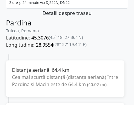
2 ore și 24 minute via DJ222N, DN22
Detalii despre traseu
Pardina
Tulcea, Romania
Latitudine:
45.3076
(45° 18' 27.36" N)
Longitudine:
28.9554
(28° 57' 19.44" E)
Distanța aeriană:
64.4
km
Cea mai scurtă distanță (distanța aeriană) între
Pardina
și
Măcin
este de
64.4
km
(
40.02
mi
).
Distanța rutieră:
114.6
km
(
2 ore și 22 minute
)
Distanță rutieră între
Pardina
și
Măcin
este de
114.6
km
via DJ222N, DN22
conform
(
71.2
mi
)