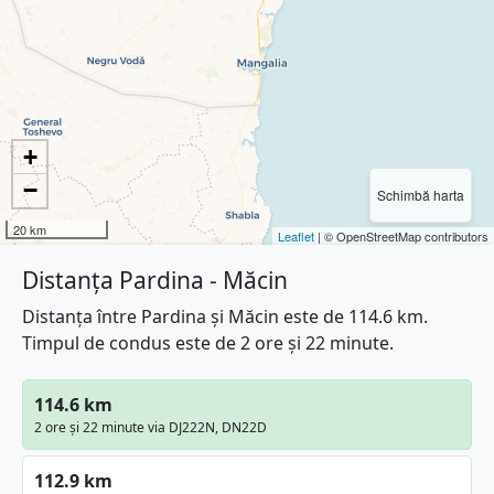
+
−
Schimbă harta
20 km
Leaflet
| © OpenStreetMap contributors
Distanța Pardina - Măcin
Distanța între Pardina și Măcin este de 114.6 km.
Timpul de condus este de 2 ore și 22 minute.
114.6 km
2 ore și 22 minute via DJ222N, DN22D
112.9 km