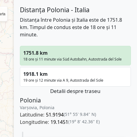
Distanța Polonia - Italia
rta
Distanța între Polonia și Italia este de 1751.8
km. Timpul de condus este de 18 ore și 11
minute.
1751.8 km
18 ore și 11 minute via Süd Autobahn, Autostrada del Sole
1918.1 km
19 ore și 12 minute via A 9, Autostrada del Sole
Detalii despre traseu
Polonia
Varşovia, Polonia
Latitudine:
51.9194
(51° 55' 9.84" N)
Longitudine:
19.1451
(19° 8' 42.36" E)