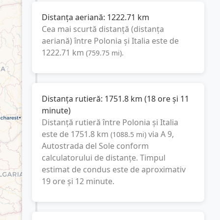
Distanța aeriană:
1222.71
km
Cea mai scurtă distanță (distanța
aeriană) între
Polonia
și
Italia
este de
1222.71
km
(
759.75
mi
).
Distanța rutieră:
1751.8
km
(
18 ore și 11
minute
)
Distanță rutieră între
Polonia
și
Italia
este de
1751.8
km
via A 9,
(
1088.5
mi
)
Autostrada del Sole
conform
calculatorului de distanțe. Timpul
estimat de condus este de aproximativ
19 ore și 12 minute
.