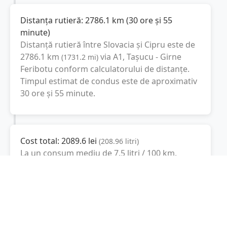
Distanța rutieră:
2786.1
km
(
30 ore și 55
minute
)
Distanță rutieră între
Slovacia
și
Cipru
este de
2786.1
km
via A1, Taşucu - Girne
(
1731.2
mi
)
Feribotu
conform calculatorului de distanțe.
Timpul estimat de condus este de aproximativ
30 ore și 55 minute
.
Cost total:
2089.6
lei
(
208.96
litri
)
La un consum mediu de
7.5 litri / 100 km
,
costul total al călătoriei este de
2089.6
lei
, cu
un consum total de
208.96
litri
de combustibil.