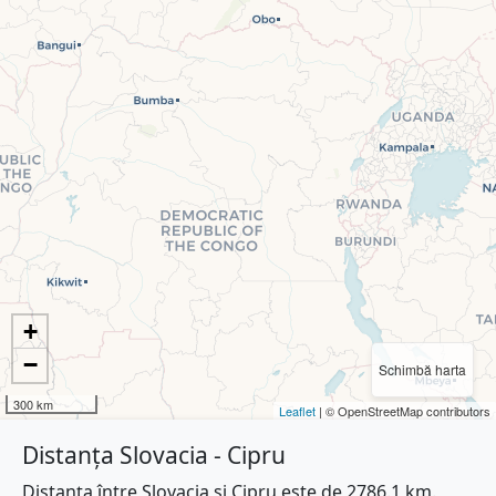
+
−
Schimbă harta
300 km
Leaflet
| © OpenStreetMap contributors
Distanța Slovacia - Cipru
Distanța între Slovacia și Cipru este de 2786.1 km.