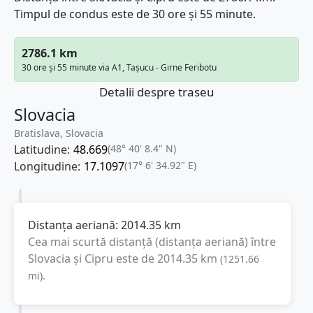
Timpul de condus este de 30 ore și 55 minute.
2786.1 km
30 ore și 55 minute via A1, Taşucu - Girne Feribotu
Detalii despre traseu
Slovacia
Bratislava, Slovacia
Latitudine:
48.669
(48° 40' 8.4" N)
Longitudine:
17.1097
(17° 6' 34.92" E)
Distanța aeriană:
2014.35
km
Cea mai scurtă distanță (distanța aeriană) între
Slovacia
și
Cipru
este de
2014.35
km
(
1251.66
mi
).