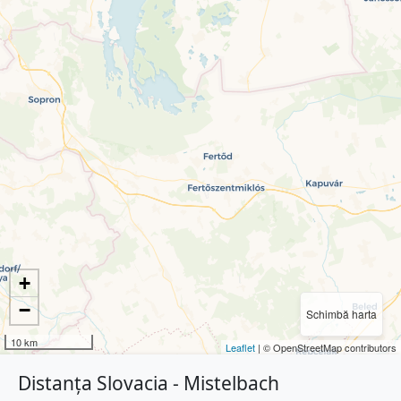
+
−
Schimbă harta
10 km
Leaflet
| © OpenStreetMap contributors
Distanța Slovacia - Mistelbach