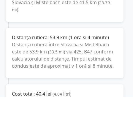
Slovacia
și
Mistelbach
este de
41.5
km
(
25.79
mi
).
Distanța rutieră:
53.9
km
(
1 oră și 4 minute
)
Distanță rutieră între
Slovacia
și
Mistelbach
este de
53.9
km
via 425, B47
conform
(
33.5
mi
)
calculatorului de distanțe. Timpul estimat de
condus este de aproximativ
1 oră și 8 minute
.
Cost total:
40.4
lei
(
4.04
litri
)
La un consum mediu de
7.5 litri / 100 km
,
costul total al călătoriei este de
40.4
lei
, cu un
consum total de
4.04
litri
de combustibil.