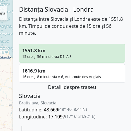
Distanța Slovacia - Londra
rta
Distanța între Slovacia și Londra este de 1551.8
km. Timpul de condus este de 15 ore și 56
minute.
1551.8 km
15 ore și 56 minute via D1, A 3
1616.9 km
16 ore și 8 minute via A 6, Autoroute des Anglais
Detalii despre traseu
Slovacia
Bratislava, Slovacia
Latitudine:
48.669
(48° 40' 8.4" N)
Longitudine:
17.1097
(17° 6' 34.92" E)