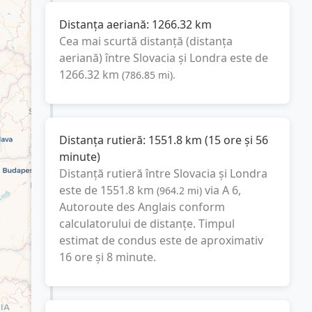
Distanța aeriană:
1266.32
km
Cea mai scurtă distanță (distanța
aeriană) între
Slovacia
și
Londra
este de
1266.32
km
(
786.85
mi
).
Distanța rutieră:
1551.8
km
(
15 ore și 56
minute
)
Distanță rutieră între
Slovacia
și
Londra
este de
1551.8
km
via A 6,
(
964.2
mi
)
Autoroute des Anglais
conform
calculatorului de distanțe. Timpul
estimat de condus este de aproximativ
16 ore și 8 minute
.