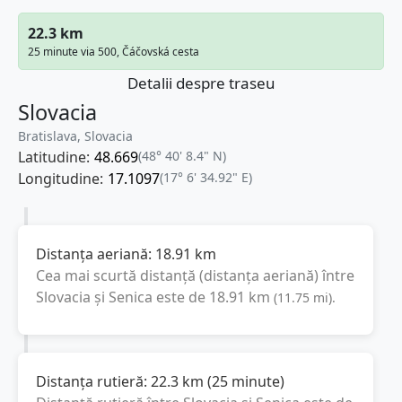
22.3 km
25 minute via 500, Čáčovská cesta
Detalii despre traseu
Slovacia
Bratislava, Slovacia
Latitudine:
48.669
(48° 40' 8.4" N)
Longitudine:
17.1097
(17° 6' 34.92" E)
Distanța aeriană:
18.91
km
Cea mai scurtă distanță (distanța aeriană) între
Slovacia
și
Senica
este de
18.91
km
(
11.75
mi
).
Distanța rutieră:
22.3
km
(
25 minute
)