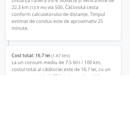
Distanță rutieră între
Slovacia
și
Senica
este de
22.3
km
via 500, Čáčovská cesta
(
13.9
mi
)
conform calculatorului de distanțe. Timpul
estimat de condus este de aproximativ
25
minute
.
Cost total:
16.7
lei
(
1.67
litri
)
La un consum mediu de
7.5 litri / 100 km
,
costul total al călătoriei este de
16.7
lei
, cu un
consum total de
1.67
litri
de combustibil.
Senica
Trnava, Slovacia
Latitudine:
48.6806
(48° 40' 50.16" N)
Longitudine:
17.3667
(17° 22' 0.12" E)