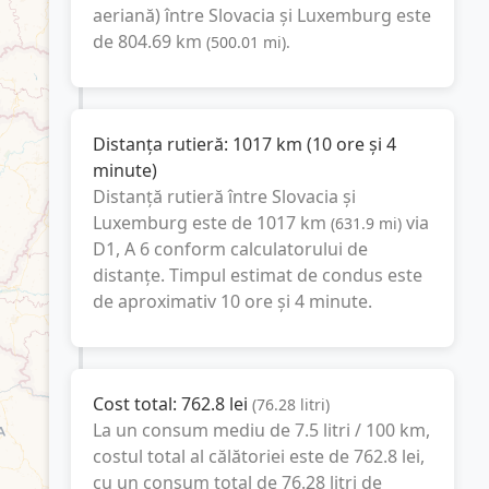
aeriană) între
Slovacia
și
Luxemburg
este
de
804.69
km
(
500.01
mi
).
Distanța rutieră:
1017
km
(
10 ore și 4
minute
)
Distanță rutieră între
Slovacia
și
Luxemburg
este de
1017
km
via
(
631.9
mi
)
D1, A 6
conform calculatorului de
distanțe. Timpul estimat de condus este
de aproximativ
10 ore și 4 minute
.
Cost total:
762.8
lei
(
76.28
litri
)
La un consum mediu de
7.5 litri / 100 km
,
costul total al călătoriei este de
762.8
lei
,
cu un consum total de
76.28
litri
de