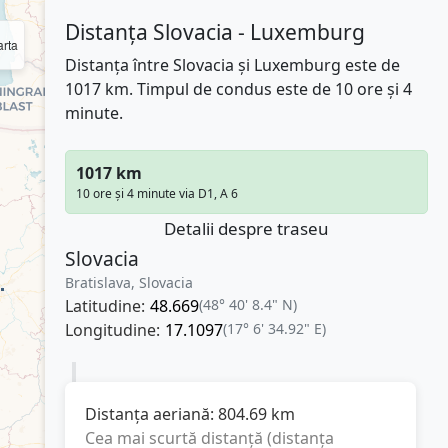
Distanța Slovacia - Luxemburg
rta
Distanța între Slovacia și Luxemburg este de
1017 km. Timpul de condus este de 10 ore și 4
minute.
1017 km
10 ore și 4 minute via D1, A 6
Detalii despre traseu
Slovacia
Bratislava, Slovacia
Latitudine:
48.669
(48° 40' 8.4" N)
Longitudine:
17.1097
(17° 6' 34.92" E)
Distanța aeriană:
804.69
km
Cea mai scurtă distanță (distanța