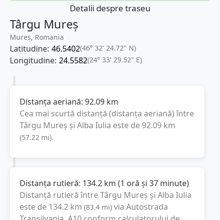
Detalii despre traseu
Târgu Mureș
Mureș, Romania
Latitudine:
46.5402
(46° 32' 24.72" N)
Longitudine:
24.5582
(24° 33' 29.52" E)
Distanța aeriană:
92.09
km
Cea mai scurtă distanță (distanța aeriană) între
Târgu Mureș
și
Alba Iulia
este de
92.09
km
(
57.22
mi
).
Distanța rutieră:
134.2
km
(
1 oră și 37 minute
)
Distanță rutieră între
Târgu Mureș
și
Alba Iulia
este de
134.2
km
via Autostrada
(
83.4
mi
)
Transilvania, A10
conform calculatorului de