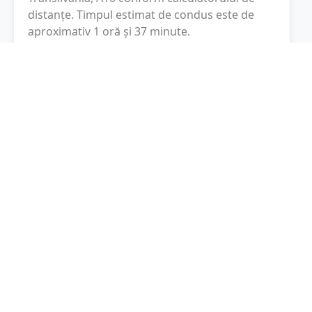
distanțe. Timpul estimat de condus este de
aproximativ
1 oră și 37 minute
.
Cost total:
100.7
lei
(
10.07
litri
)
La un consum mediu de
7.5 litri / 100 km
,
costul total al călătoriei este de
100.7
lei
, cu un
consum total de
10.07
litri
de combustibil.
Alba Iulia
Alba, Romania
Latitudine:
46.0692
(46° 4' 9.12" N)
Longitudine:
23.5721
(23° 34' 19.56" E)
Consum combustibil (litri / 100 km):