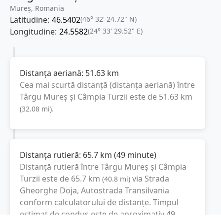
Mureș, Romania
Latitudine:
46.5402
(46° 32' 24.72" N)
Longitudine:
24.5582
(24° 33' 29.52" E)
Distanța aeriană:
51.63
km
Cea mai scurtă distanță (distanța aeriană) între
Târgu Mureș
și
Câmpia Turzii
este de
51.63
km
(
32.08
mi
).
Distanța rutieră:
65.7
km
(
49 minute
)
Distanță rutieră între
Târgu Mureș
și
Câmpia
Turzii
este de
65.7
km
via Strada
(
40.8
mi
)
Gheorghe Doja, Autostrada Transilvania
conform calculatorului de distanțe. Timpul
estimat de condus este de aproximativ
49