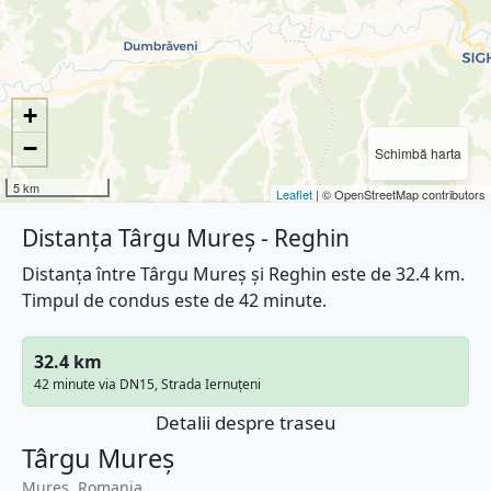
+
−
Schimbă harta
5 km
Leaflet
| © OpenStreetMap contributors
Distanța Târgu Mureș - Reghin
Distanța între Târgu Mureș și Reghin este de 32.4 km.
Timpul de condus este de 42 minute.
32.4 km
42 minute via DN15, Strada Iernuțeni
Detalii despre traseu
Târgu Mureș
Mureș, Romania