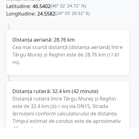
Latitudine:
46.5402
(46° 32' 24.72" N)
Longitudine:
24.5582
(24° 33' 29.52" E)
Distanța aeriană:
28.76
km
Cea mai scurtă distanță (distanța aeriană) între
Târgu Mureș
și
Reghin
este de
28.76
km
(
17.87
mi
).
Distanța rutieră:
32.4
km
(
42 minute
)
Distanță rutieră între
Târgu Mureș
și
Reghin
este de
32.4
km
via DN15, Strada
(
20.1
mi
)
Iernuțeni
conform calculatorului de distanțe.
Timpul estimat de condus este de aproximativ
42 minute
.